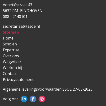
Venetiëstraat 43
5632 RM EINDHOVEN
088 - 2140101
secretariaat@ssoe.nl
Sitemap
Main navigation
Home
Scholen
Expertise
Over ons
Wegwijzer
Werken bij
Contact
Privacystatement
Algemene leveringsvoorwaarden SSOE 27-03-2025
Volg ons